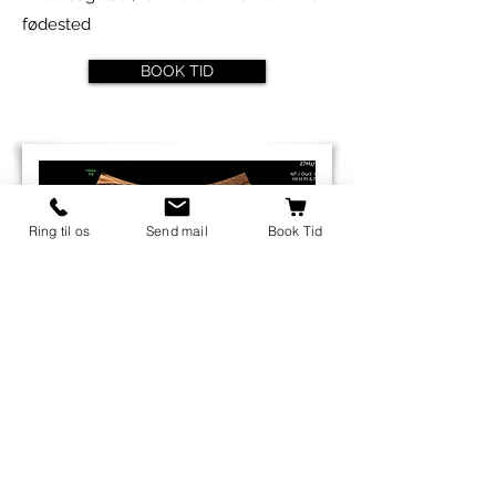
fødested
BOOK TID
Ring til os
Send mail
Book Tid
mail@scanningafgravide.dk