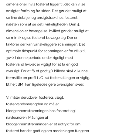
dimensioner, hvis fosteret ligger til det kan vi se
ansigtet forfra og fra siden. Det gør det muligt at
se fine detaljer og ansigtstræk hos fosteret,
næsten som at se det i virkeligheden. Den 4.
dimension er bevægelse, hvilket gør det muligt at
se mimik og se fosteret bevæge sig. Der er
faktorer der kan vanskeliggøre scanningen. Det
optimale tidspunkt for scanningen er fra 26+0 til
30+0. I denne periode er der rigeligt med
fostervand hvilket er vigtigt for at få en god
oversigt. For at få et godt 3D billede skal vi kunne
fremstille en profil i 2D, så fosterstillingen er vigtig.
Et højt BMI kan ligeledes gøre oversigten svær.
Vi måler derudover fosterets vægt,
fostervandsmængden og måler
blodgennemstrømningen hos fosteret og i
navlesnoren. Målingen af
blodgennemstrømningen er et udtryk for om
fosteret har det godt og om moderkagen fungerer