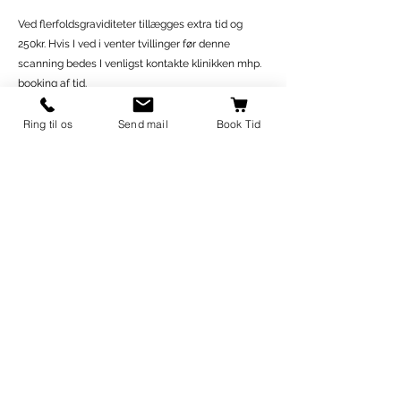
Ved flerfoldsgraviditeter tillægges extra tid og
250kr. Hvis I ved i venter tvillinger før denne
scanning bedes I venligst kontakte klinikken mhp.
booking af tid.
Ved tidlig graviditet scanner vi vaginalt. Du får
Ring til os
Send mail
Book Tid
billeder og evt. videoklip overført til din
mobiltelefon. Mål fra scanningen bearbejdes i
software-programmet Astraia - du får en rapport
med. Hvis graviditeten ikke forløber som forventet,
tilbyder kontakt til det hospital som du hører til.
mail@scanningafgravide.dk
tlf::
93 83 79 98
Elisagårdsvej 16C, 4000 Roskilde